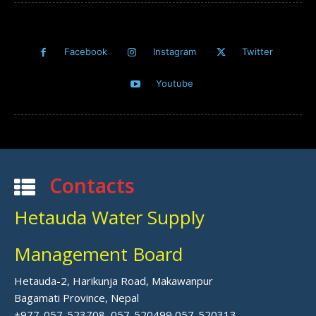
Facebook
Instagram
Twitter
Youtube
Contacts
Hetauda Water Supply
Management Board
Hetauda-2, Harikunja Road, Makawanpur
Bagamati Province, Nepal
+977-057-523708, 057-520499,057-520313