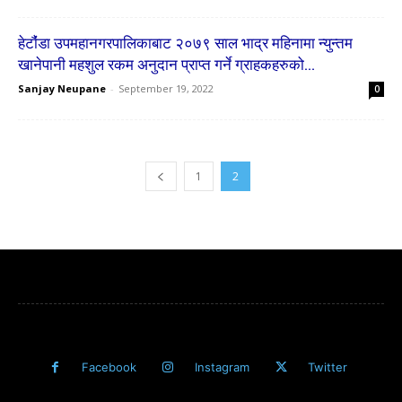
हेटाै‌ंंडा उपमहानगरपालिकाबाट २०७९ साल भाद्र महिनामा न्युन्तम
खानेपानी महशुल रकम अनुदान प्राप्त गर्ने ग्राहकहरुको...
Sanjay Neupane
-
September 19, 2022
0
1
2
Facebook
Instagram
Twitter