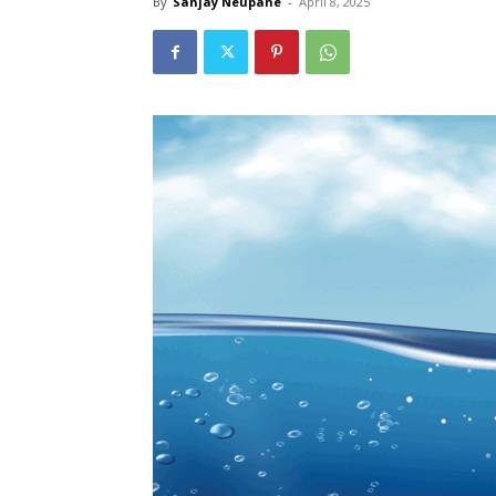
By
Sanjay Neupane
-
April 8, 2025