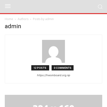
Home
Authors
Posts by admin
admin
12 POSTS
0 COMMENTS
https://hwsmboard.org.np